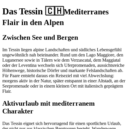
Das Tessin 🇨🇭
Mediterranes
Flair in den Alpen
Zwischen See und Bergen
Im Tessin liegen alpine Landschaften und südliches Lebensgefühl
ungewöhnlich nah beieinander. Rund um den Lago Maggiore, den
Luganersee sowie in Tälern wie dem Verzascatal, dem Maggiatal
oder der Leventina wechseln sich Uferpromenaden, aussichtsreiche
Höhenwege, historische Dörfer und markante Felslandschaften ab.
Für Paare entsteht daraus ein Reiseziel mit viel Abwechslung:
morgens aktiv in der Natur, später entspannt in einer Altstadt, an der
Seepromenade oder in einem kleinen Ort mit italienisch geprägtem
Flair.
Aktivurlaub mit mediterranem
Charakter
Das Tessin eignet sich hervorragend für einen sportlichen Urlaub,
der nicht nur aus klassischen Bergtouren besteht. Wanderwege