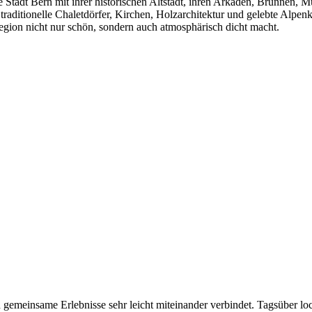
e Stadt Bern mit ihrer historischen Altstadt, ihren Arkaden, Brunnen, 
raditionelle Chaletdörfer, Kirchen, Holzarchitektur und gelebte Alpenk
 Region nicht nur schön, sondern auch atmosphärisch dicht macht.
und gemeinsame Erlebnisse sehr leicht miteinander verbindet. Tagsüber