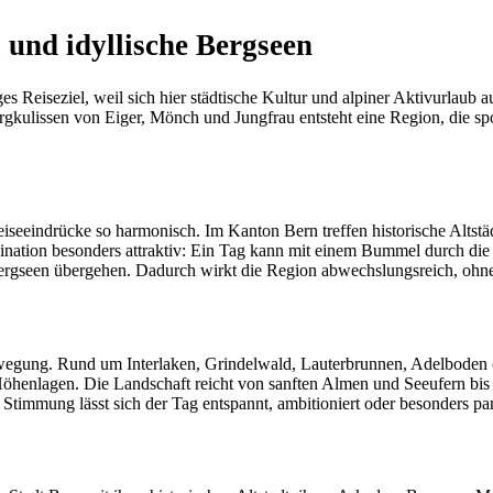
und idyllische Bergseen
ges Reiseziel, weil sich hier städtische Kultur und alpiner Aktivurla
lissen von Eiger, Mönch und Jungfrau entsteht eine Region, die sportli
iseeindrücke so harmonisch. Im Kanton Bern treffen historische Alts
bination besonders attraktiv: Ein Tag kann mit einem Bummel durch die
Bergseen übergehen. Dadurch wirkt die Region abwechslungsreich, ohne
Bewegung. Rund um Interlaken, Grindelwald, Lauterbrunnen, Adelboden
Höhenlagen. Die Landschaft reicht von sanften Almen und Seeufern bis 
h Stimmung lässt sich der Tag entspannt, ambitioniert oder besonders pan