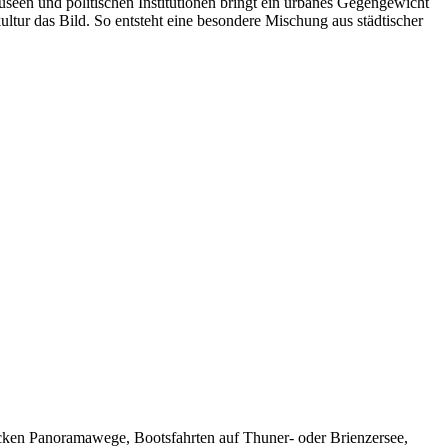
Museen und politischen Institutionen bringt ein urbanes Gegengewicht
ultur das Bild. So entsteht eine besondere Mischung aus städtischer
 locken Panoramawege, Bootsfahrten auf Thuner- oder Brienzersee,