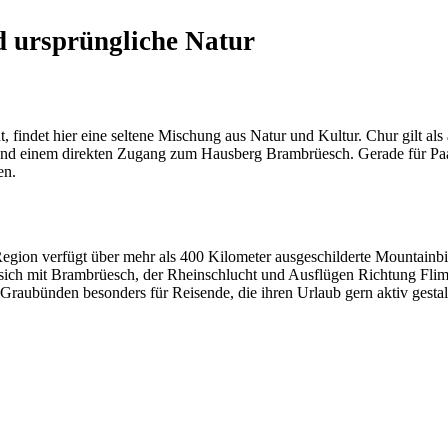
d ursprüngliche Natur
findet hier eine seltene Mischung aus Natur und Kultur. Chur gilt als ä
einem direkten Zugang zum Hausberg Brambrüesch. Gerade für Paare ist
en.
e Region verfügt über mehr als 400 Kilometer ausgeschilderte Mounta
ch mit Brambrüesch, der Rheinschlucht und Ausflügen Richtung Flims,
Graubünden besonders für Reisende, die ihren Urlaub gern aktiv gest