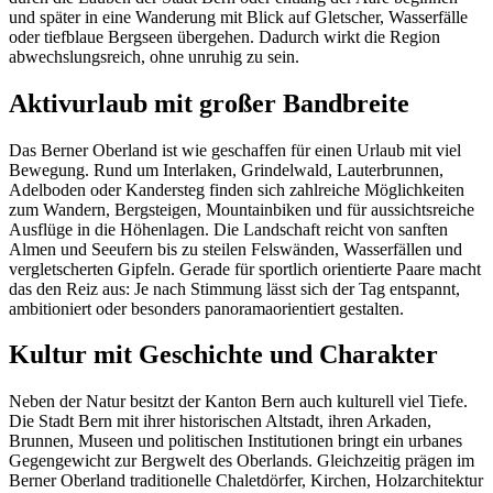
und später in eine Wanderung mit Blick auf Gletscher, Wasserfälle
oder tiefblaue Bergseen übergehen. Dadurch wirkt die Region
abwechslungsreich, ohne unruhig zu sein.
Aktivurlaub mit großer Bandbreite
Das Berner Oberland ist wie geschaffen für einen Urlaub mit viel
Bewegung. Rund um Interlaken, Grindelwald, Lauterbrunnen,
Adelboden oder Kandersteg finden sich zahlreiche Möglichkeiten
zum Wandern, Bergsteigen, Mountainbiken und für aussichtsreiche
Ausflüge in die Höhenlagen. Die Landschaft reicht von sanften
Almen und Seeufern bis zu steilen Felswänden, Wasserfällen und
vergletscherten Gipfeln. Gerade für sportlich orientierte Paare macht
das den Reiz aus: Je nach Stimmung lässt sich der Tag entspannt,
ambitioniert oder besonders panoramaorientiert gestalten.
Kultur mit Geschichte und Charakter
Neben der Natur besitzt der Kanton Bern auch kulturell viel Tiefe.
Die Stadt Bern mit ihrer historischen Altstadt, ihren Arkaden,
Brunnen, Museen und politischen Institutionen bringt ein urbanes
Gegengewicht zur Bergwelt des Oberlands. Gleichzeitig prägen im
Berner Oberland traditionelle Chaletdörfer, Kirchen, Holzarchitektur