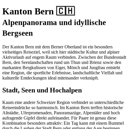
Kanton Bern 🇨🇭
Alpenpanorama und idyllische
Bergseen
Der Kanton Bern mit dem Berner Oberland ist ein besonders
vielseitiges Reiseziel, weil sich hier städtische Kultur und alpiner
Aktivurlaub auf engem Raum verbinden. Zwischen der Bundesstadt
Bern, den Seenlandschaften rund um Thun und Brienz sowie den
markanten Bergkulissen von Eiger, Mönch und Jungfrau entsteht
eine Region, die sportliche Erlebnisse, landschaftliche Vielfalt und
kulturelle Entdeckungen ideal miteinander verknüpft.
Stadt, Seen und Hochalpen
Kaum eine andere Schweizer Region verbindet so unterschiedliche
Reiseeindrücke so harmonisch. Im Kanton Bern treffen historische
Altstädte, Uferpromenaden, Panoramazüge, Alpentäler und hoch
aufragende Gipfel direkt aufeinander. Für Paare ist genau diese
Kombination besonders attraktiv: Ein Tag kann mit einem Bummel
durch die Lauben der Stadt Bern oder entlang der Aare beginnen