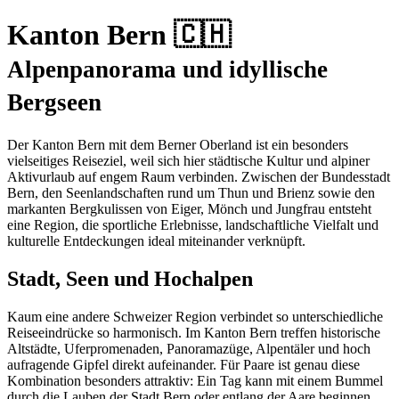
Kanton Bern 🇨🇭
Alpenpanorama und idyllische
Bergseen
Der Kanton Bern mit dem Berner Oberland ist ein besonders
vielseitiges Reiseziel, weil sich hier städtische Kultur und alpiner
Aktivurlaub auf engem Raum verbinden. Zwischen der Bundesstadt
Bern, den Seenlandschaften rund um Thun und Brienz sowie den
markanten Bergkulissen von Eiger, Mönch und Jungfrau entsteht
eine Region, die sportliche Erlebnisse, landschaftliche Vielfalt und
kulturelle Entdeckungen ideal miteinander verknüpft.
Stadt, Seen und Hochalpen
Kaum eine andere Schweizer Region verbindet so unterschiedliche
Reiseeindrücke so harmonisch. Im Kanton Bern treffen historische
Altstädte, Uferpromenaden, Panoramazüge, Alpentäler und hoch
aufragende Gipfel direkt aufeinander. Für Paare ist genau diese
Kombination besonders attraktiv: Ein Tag kann mit einem Bummel
durch die Lauben der Stadt Bern oder entlang der Aare beginnen