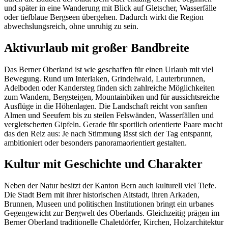
und später in eine Wanderung mit Blick auf Gletscher, Wasserfälle
oder tiefblaue Bergseen übergehen. Dadurch wirkt die Region
abwechslungsreich, ohne unruhig zu sein.
Aktivurlaub mit großer Bandbreite
Das Berner Oberland ist wie geschaffen für einen Urlaub mit viel
Bewegung. Rund um Interlaken, Grindelwald, Lauterbrunnen,
Adelboden oder Kandersteg finden sich zahlreiche Möglichkeiten
zum Wandern, Bergsteigen, Mountainbiken und für aussichtsreiche
Ausflüge in die Höhenlagen. Die Landschaft reicht von sanften
Almen und Seeufern bis zu steilen Felswänden, Wasserfällen und
vergletscherten Gipfeln. Gerade für sportlich orientierte Paare macht
das den Reiz aus: Je nach Stimmung lässt sich der Tag entspannt,
ambitioniert oder besonders panoramaorientiert gestalten.
Kultur mit Geschichte und Charakter
Neben der Natur besitzt der Kanton Bern auch kulturell viel Tiefe.
Die Stadt Bern mit ihrer historischen Altstadt, ihren Arkaden,
Brunnen, Museen und politischen Institutionen bringt ein urbanes
Gegengewicht zur Bergwelt des Oberlands. Gleichzeitig prägen im
Berner Oberland traditionelle Chaletdörfer, Kirchen, Holzarchitektur