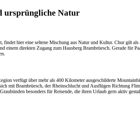
d ursprüngliche Natur
findet hier eine seltene Mischung aus Natur und Kultur. Chur gilt als ä
einem direkten Zugang zum Hausberg Brambrüesch. Gerade für Paare ist
en.
e Region verfügt über mehr als 400 Kilometer ausgeschilderte Mounta
ch mit Brambrüesch, der Rheinschlucht und Ausflügen Richtung Flims,
Graubünden besonders für Reisende, die ihren Urlaub gern aktiv gest