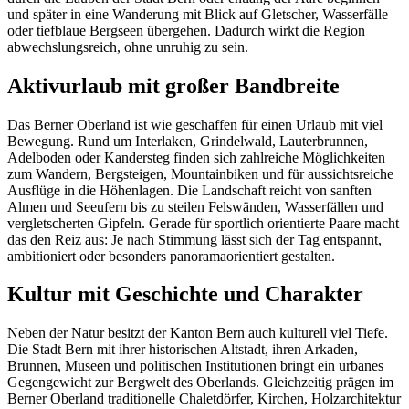
und später in eine Wanderung mit Blick auf Gletscher, Wasserfälle
oder tiefblaue Bergseen übergehen. Dadurch wirkt die Region
abwechslungsreich, ohne unruhig zu sein.
Aktivurlaub mit großer Bandbreite
Das Berner Oberland ist wie geschaffen für einen Urlaub mit viel
Bewegung. Rund um Interlaken, Grindelwald, Lauterbrunnen,
Adelboden oder Kandersteg finden sich zahlreiche Möglichkeiten
zum Wandern, Bergsteigen, Mountainbiken und für aussichtsreiche
Ausflüge in die Höhenlagen. Die Landschaft reicht von sanften
Almen und Seeufern bis zu steilen Felswänden, Wasserfällen und
vergletscherten Gipfeln. Gerade für sportlich orientierte Paare macht
das den Reiz aus: Je nach Stimmung lässt sich der Tag entspannt,
ambitioniert oder besonders panoramaorientiert gestalten.
Kultur mit Geschichte und Charakter
Neben der Natur besitzt der Kanton Bern auch kulturell viel Tiefe.
Die Stadt Bern mit ihrer historischen Altstadt, ihren Arkaden,
Brunnen, Museen und politischen Institutionen bringt ein urbanes
Gegengewicht zur Bergwelt des Oberlands. Gleichzeitig prägen im
Berner Oberland traditionelle Chaletdörfer, Kirchen, Holzarchitektur