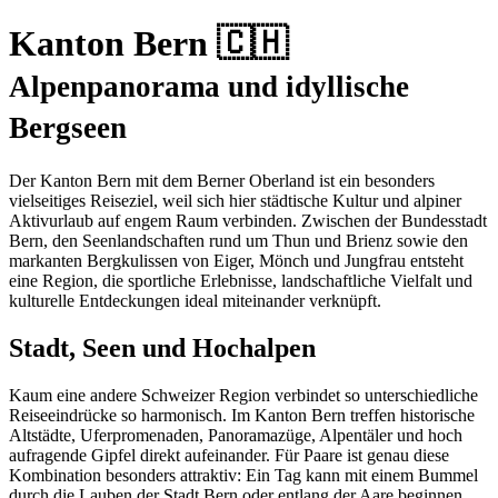
Kanton Bern 🇨🇭
Alpenpanorama und idyllische
Bergseen
Der Kanton Bern mit dem Berner Oberland ist ein besonders
vielseitiges Reiseziel, weil sich hier städtische Kultur und alpiner
Aktivurlaub auf engem Raum verbinden. Zwischen der Bundesstadt
Bern, den Seenlandschaften rund um Thun und Brienz sowie den
markanten Bergkulissen von Eiger, Mönch und Jungfrau entsteht
eine Region, die sportliche Erlebnisse, landschaftliche Vielfalt und
kulturelle Entdeckungen ideal miteinander verknüpft.
Stadt, Seen und Hochalpen
Kaum eine andere Schweizer Region verbindet so unterschiedliche
Reiseeindrücke so harmonisch. Im Kanton Bern treffen historische
Altstädte, Uferpromenaden, Panoramazüge, Alpentäler und hoch
aufragende Gipfel direkt aufeinander. Für Paare ist genau diese
Kombination besonders attraktiv: Ein Tag kann mit einem Bummel
durch die Lauben der Stadt Bern oder entlang der Aare beginnen