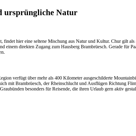
d ursprüngliche Natur
findet hier eine seltene Mischung aus Natur und Kultur. Chur gilt als ä
einem direkten Zugang zum Hausberg Brambrüesch. Gerade für Paare ist
en.
e Region verfügt über mehr als 400 Kilometer ausgeschilderte Mounta
ch mit Brambrüesch, der Rheinschlucht und Ausflügen Richtung Flims,
Graubünden besonders für Reisende, die ihren Urlaub gern aktiv gest