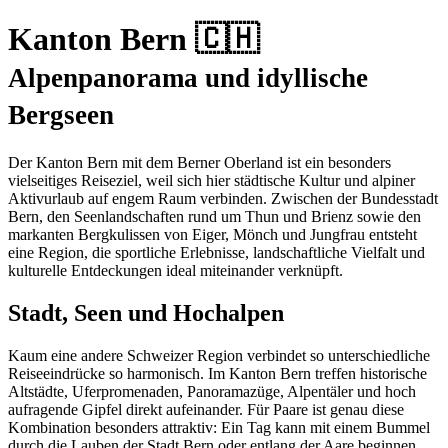
Kanton Bern 🇨🇭
Alpenpanorama und idyllische
Bergseen
Der Kanton Bern mit dem Berner Oberland ist ein besonders
vielseitiges Reiseziel, weil sich hier städtische Kultur und alpiner
Aktivurlaub auf engem Raum verbinden. Zwischen der Bundesstadt
Bern, den Seenlandschaften rund um Thun und Brienz sowie den
markanten Bergkulissen von Eiger, Mönch und Jungfrau entsteht
eine Region, die sportliche Erlebnisse, landschaftliche Vielfalt und
kulturelle Entdeckungen ideal miteinander verknüpft.
Stadt, Seen und Hochalpen
Kaum eine andere Schweizer Region verbindet so unterschiedliche
Reiseeindrücke so harmonisch. Im Kanton Bern treffen historische
Altstädte, Uferpromenaden, Panoramazüge, Alpentäler und hoch
aufragende Gipfel direkt aufeinander. Für Paare ist genau diese
Kombination besonders attraktiv: Ein Tag kann mit einem Bummel
durch die Lauben der Stadt Bern oder entlang der Aare beginnen