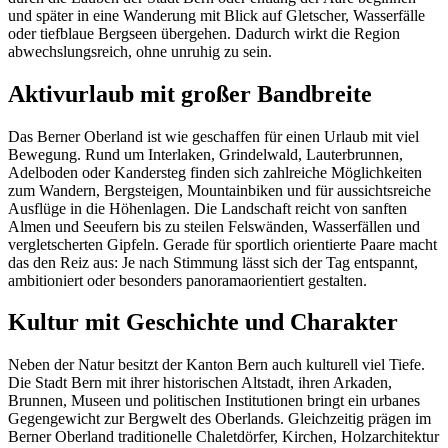
und später in eine Wanderung mit Blick auf Gletscher, Wasserfälle
oder tiefblaue Bergseen übergehen. Dadurch wirkt die Region
abwechslungsreich, ohne unruhig zu sein.
Aktivurlaub mit großer Bandbreite
Das Berner Oberland ist wie geschaffen für einen Urlaub mit viel
Bewegung. Rund um Interlaken, Grindelwald, Lauterbrunnen,
Adelboden oder Kandersteg finden sich zahlreiche Möglichkeiten
zum Wandern, Bergsteigen, Mountainbiken und für aussichtsreiche
Ausflüge in die Höhenlagen. Die Landschaft reicht von sanften
Almen und Seeufern bis zu steilen Felswänden, Wasserfällen und
vergletscherten Gipfeln. Gerade für sportlich orientierte Paare macht
das den Reiz aus: Je nach Stimmung lässt sich der Tag entspannt,
ambitioniert oder besonders panoramaorientiert gestalten.
Kultur mit Geschichte und Charakter
Neben der Natur besitzt der Kanton Bern auch kulturell viel Tiefe.
Die Stadt Bern mit ihrer historischen Altstadt, ihren Arkaden,
Brunnen, Museen und politischen Institutionen bringt ein urbanes
Gegengewicht zur Bergwelt des Oberlands. Gleichzeitig prägen im
Berner Oberland traditionelle Chaletdörfer, Kirchen, Holzarchitektur