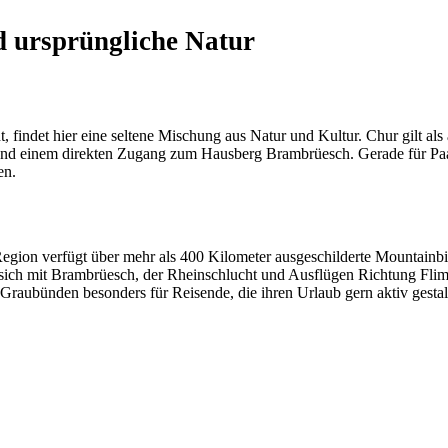
d ursprüngliche Natur
findet hier eine seltene Mischung aus Natur und Kultur. Chur gilt als ä
einem direkten Zugang zum Hausberg Brambrüesch. Gerade für Paare ist
en.
e Region verfügt über mehr als 400 Kilometer ausgeschilderte Mounta
ch mit Brambrüesch, der Rheinschlucht und Ausflügen Richtung Flims,
Graubünden besonders für Reisende, die ihren Urlaub gern aktiv gest