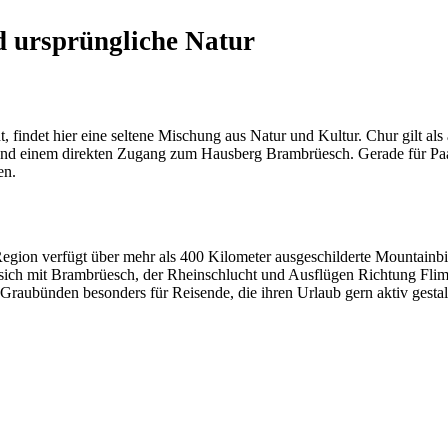
d ursprüngliche Natur
findet hier eine seltene Mischung aus Natur und Kultur. Chur gilt als ä
einem direkten Zugang zum Hausberg Brambrüesch. Gerade für Paare ist
en.
e Region verfügt über mehr als 400 Kilometer ausgeschilderte Mounta
ch mit Brambrüesch, der Rheinschlucht und Ausflügen Richtung Flims,
Graubünden besonders für Reisende, die ihren Urlaub gern aktiv gest