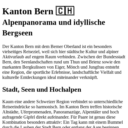
Kanton Bern 🇨🇭
Alpenpanorama und idyllische
Bergseen
Der Kanton Bern mit dem Berner Oberland ist ein besonders
vielseitiges Reiseziel, weil sich hier städtische Kultur und alpiner
Aktivurlaub auf engem Raum verbinden. Zwischen der Bundesstadt
Bern, den Seenlandschaften rund um Thun und Brienz sowie den
markanten Bergkulissen von Eiger, Mönch und Jungfrau entsteht
eine Region, die sportliche Erlebnisse, landschaftliche Vielfalt und
kulturelle Entdeckungen ideal miteinander verknüpft.
Stadt, Seen und Hochalpen
Kaum eine andere Schweizer Region verbindet so unterschiedliche
Reiseeindrücke so harmonisch. Im Kanton Bern treffen historische
Altstädte, Uferpromenaden, Panoramazüge, Alpentäler und hoch
aufragende Gipfel direkt aufeinander. Für Paare ist genau diese
Kombination besonders attraktiv: Ein Tag kann mit einem Bummel
durch die Lauben der Stadt Bern oder entlang der Aare beginnen