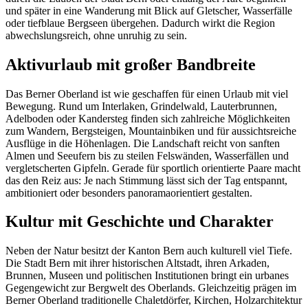
und später in eine Wanderung mit Blick auf Gletscher, Wasserfälle
oder tiefblaue Bergseen übergehen. Dadurch wirkt die Region
abwechslungsreich, ohne unruhig zu sein.
Aktivurlaub mit großer Bandbreite
Das Berner Oberland ist wie geschaffen für einen Urlaub mit viel
Bewegung. Rund um Interlaken, Grindelwald, Lauterbrunnen,
Adelboden oder Kandersteg finden sich zahlreiche Möglichkeiten
zum Wandern, Bergsteigen, Mountainbiken und für aussichtsreiche
Ausflüge in die Höhenlagen. Die Landschaft reicht von sanften
Almen und Seeufern bis zu steilen Felswänden, Wasserfällen und
vergletscherten Gipfeln. Gerade für sportlich orientierte Paare macht
das den Reiz aus: Je nach Stimmung lässt sich der Tag entspannt,
ambitioniert oder besonders panoramaorientiert gestalten.
Kultur mit Geschichte und Charakter
Neben der Natur besitzt der Kanton Bern auch kulturell viel Tiefe.
Die Stadt Bern mit ihrer historischen Altstadt, ihren Arkaden,
Brunnen, Museen und politischen Institutionen bringt ein urbanes
Gegengewicht zur Bergwelt des Oberlands. Gleichzeitig prägen im
Berner Oberland traditionelle Chaletdörfer, Kirchen, Holzarchitektur