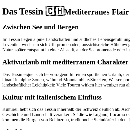
Das Tessin 🇨🇭
Mediterranes Flair
Zwischen See und Bergen
Im Tessin liegen alpine Landschaften und südliches Lebensgefühl u
Leventina wechseln sich Uferpromenaden, aussichtsreiche Höhenwege, 
Natur, später entspannt in einer Altstadt, an der Seepromenade oder in
Aktivurlaub mit mediterranem Charakter
Das Tessin eignet sich hervorragend für einen sportlichen Urlaub, d
hinauf in alpine Zonen, während Mountainbike-Strecken, Wassersport 
landschaftlicher Leichtigkeit: Viele Touren wirken hier weniger rau 
Kultur mit italienischem Einfluss
Kulturell hebt sich das Tessin innerhalb der Schweiz deutlich ab. Arc
Geschichte und Landschaft verankert. Städte wie Lugano, Locarno o
kommen die Burgen von Bellinzona, traditionelle Steindörfer in den Tä