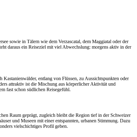
see sowie in Tälern wie dem Verzascatal, dem Maggiatal oder der
ht daraus ein Reiseziel mit viel Abwechslung: morgens aktiv in der
ch Kastanienwälder, entlang von Flüssen, zu Aussichtspunkten oder
s attraktiv ist die Mischung aus körperlicher Aktivität und
em fast schon südlichen Reisegefühl.
schen Raum geprägt, zugleich bleibt die Region tief in der Schweizer
rhäuser und Museen mit einer entspannten, urbanen Stimmung. Dazu
nders vielschichtiges Profil geben.