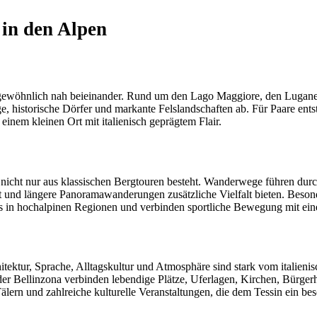
 in den Alpen
ngewöhnlich nah beieinander. Rund um den Lago Maggiore, den Luganer
historische Dörfer und markante Felslandschaften ab. Für Paare entste
 einem kleinen Ort mit italienisch geprägtem Flair.
er nicht nur aus klassischen Bergtouren besteht. Wanderwege führen dur
und längere Panoramawanderungen zusätzliche Vielfalt bieten. Besonder
als in hochalpinen Regionen und verbinden sportliche Bewegung mit ein
hitektur, Sprache, Alltagskultur und Atmosphäre sind stark vom italieni
der Bellinzona verbinden lebendige Plätze, Uferlagen, Kirchen, Bürge
lern und zahlreiche kulturelle Veranstaltungen, die dem Tessin ein beso