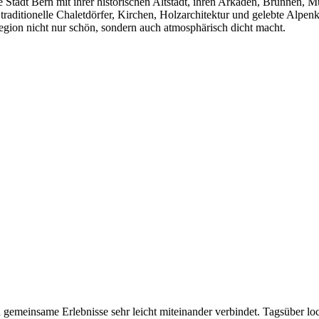
e Stadt Bern mit ihrer historischen Altstadt, ihren Arkaden, Brunnen, 
raditionelle Chaletdörfer, Kirchen, Holzarchitektur und gelebte Alpenk
 Region nicht nur schön, sondern auch atmosphärisch dicht macht.
und gemeinsame Erlebnisse sehr leicht miteinander verbindet. Tagsüber