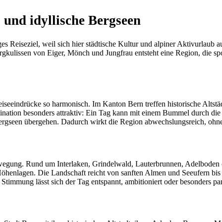
und idyllische Bergseen
ges Reiseziel, weil sich hier städtische Kultur und alpiner Aktivurla
lissen von Eiger, Mönch und Jungfrau entsteht eine Region, die sportli
iseeindrücke so harmonisch. Im Kanton Bern treffen historische Alts
bination besonders attraktiv: Ein Tag kann mit einem Bummel durch die
Bergseen übergehen. Dadurch wirkt die Region abwechslungsreich, ohne
Bewegung. Rund um Interlaken, Grindelwald, Lauterbrunnen, Adelboden
Höhenlagen. Die Landschaft reicht von sanften Almen und Seeufern bis 
h Stimmung lässt sich der Tag entspannt, ambitioniert oder besonders pan