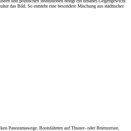
Museen und politischen Institutionen bringt ein urbanes Gegengewicht
ultur das Bild. So entsteht eine besondere Mischung aus städtischer
 locken Panoramawege, Bootsfahrten auf Thuner- oder Brienzersee,