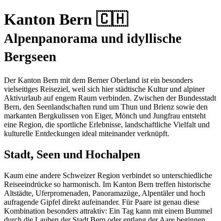
Kanton Bern 🇨🇭
Alpenpanorama und idyllische
Bergseen
Der Kanton Bern mit dem Berner Oberland ist ein besonders
vielseitiges Reiseziel, weil sich hier städtische Kultur und alpiner
Aktivurlaub auf engem Raum verbinden. Zwischen der Bundesstadt
Bern, den Seenlandschaften rund um Thun und Brienz sowie den
markanten Bergkulissen von Eiger, Mönch und Jungfrau entsteht
eine Region, die sportliche Erlebnisse, landschaftliche Vielfalt und
kulturelle Entdeckungen ideal miteinander verknüpft.
Stadt, Seen und Hochalpen
Kaum eine andere Schweizer Region verbindet so unterschiedliche
Reiseeindrücke so harmonisch. Im Kanton Bern treffen historische
Altstädte, Uferpromenaden, Panoramazüge, Alpentäler und hoch
aufragende Gipfel direkt aufeinander. Für Paare ist genau diese
Kombination besonders attraktiv: Ein Tag kann mit einem Bummel
durch die Lauben der Stadt Bern oder entlang der Aare beginnen