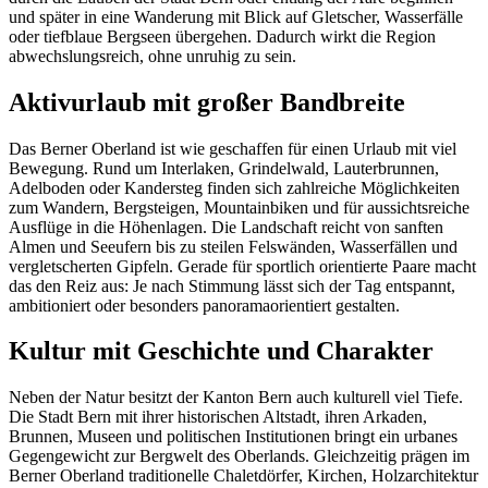
und später in eine Wanderung mit Blick auf Gletscher, Wasserfälle
oder tiefblaue Bergseen übergehen. Dadurch wirkt die Region
abwechslungsreich, ohne unruhig zu sein.
Aktivurlaub mit großer Bandbreite
Das Berner Oberland ist wie geschaffen für einen Urlaub mit viel
Bewegung. Rund um Interlaken, Grindelwald, Lauterbrunnen,
Adelboden oder Kandersteg finden sich zahlreiche Möglichkeiten
zum Wandern, Bergsteigen, Mountainbiken und für aussichtsreiche
Ausflüge in die Höhenlagen. Die Landschaft reicht von sanften
Almen und Seeufern bis zu steilen Felswänden, Wasserfällen und
vergletscherten Gipfeln. Gerade für sportlich orientierte Paare macht
das den Reiz aus: Je nach Stimmung lässt sich der Tag entspannt,
ambitioniert oder besonders panoramaorientiert gestalten.
Kultur mit Geschichte und Charakter
Neben der Natur besitzt der Kanton Bern auch kulturell viel Tiefe.
Die Stadt Bern mit ihrer historischen Altstadt, ihren Arkaden,
Brunnen, Museen und politischen Institutionen bringt ein urbanes
Gegengewicht zur Bergwelt des Oberlands. Gleichzeitig prägen im
Berner Oberland traditionelle Chaletdörfer, Kirchen, Holzarchitektur