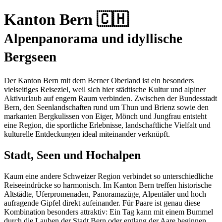
Kanton Bern 🇨🇭
Alpenpanorama und idyllische
Bergseen
Der Kanton Bern mit dem Berner Oberland ist ein besonders
vielseitiges Reiseziel, weil sich hier städtische Kultur und alpiner
Aktivurlaub auf engem Raum verbinden. Zwischen der Bundesstadt
Bern, den Seenlandschaften rund um Thun und Brienz sowie den
markanten Bergkulissen von Eiger, Mönch und Jungfrau entsteht
eine Region, die sportliche Erlebnisse, landschaftliche Vielfalt und
kulturelle Entdeckungen ideal miteinander verknüpft.
Stadt, Seen und Hochalpen
Kaum eine andere Schweizer Region verbindet so unterschiedliche
Reiseeindrücke so harmonisch. Im Kanton Bern treffen historische
Altstädte, Uferpromenaden, Panoramazüge, Alpentäler und hoch
aufragende Gipfel direkt aufeinander. Für Paare ist genau diese
Kombination besonders attraktiv: Ein Tag kann mit einem Bummel
durch die Lauben der Stadt Bern oder entlang der Aare beginnen