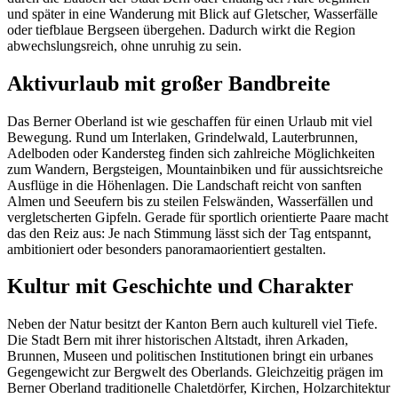
und später in eine Wanderung mit Blick auf Gletscher, Wasserfälle
oder tiefblaue Bergseen übergehen. Dadurch wirkt die Region
abwechslungsreich, ohne unruhig zu sein.
Aktivurlaub mit großer Bandbreite
Das Berner Oberland ist wie geschaffen für einen Urlaub mit viel
Bewegung. Rund um Interlaken, Grindelwald, Lauterbrunnen,
Adelboden oder Kandersteg finden sich zahlreiche Möglichkeiten
zum Wandern, Bergsteigen, Mountainbiken und für aussichtsreiche
Ausflüge in die Höhenlagen. Die Landschaft reicht von sanften
Almen und Seeufern bis zu steilen Felswänden, Wasserfällen und
vergletscherten Gipfeln. Gerade für sportlich orientierte Paare macht
das den Reiz aus: Je nach Stimmung lässt sich der Tag entspannt,
ambitioniert oder besonders panoramaorientiert gestalten.
Kultur mit Geschichte und Charakter
Neben der Natur besitzt der Kanton Bern auch kulturell viel Tiefe.
Die Stadt Bern mit ihrer historischen Altstadt, ihren Arkaden,
Brunnen, Museen und politischen Institutionen bringt ein urbanes
Gegengewicht zur Bergwelt des Oberlands. Gleichzeitig prägen im
Berner Oberland traditionelle Chaletdörfer, Kirchen, Holzarchitektur