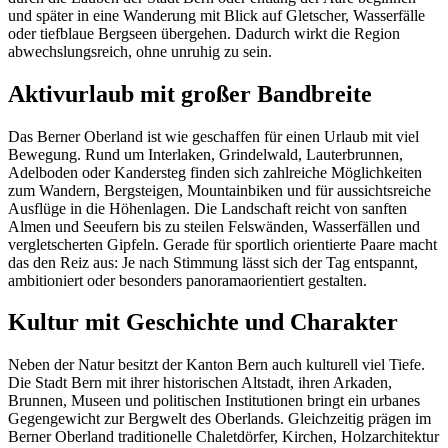
und später in eine Wanderung mit Blick auf Gletscher, Wasserfälle
oder tiefblaue Bergseen übergehen. Dadurch wirkt die Region
abwechslungsreich, ohne unruhig zu sein.
Aktivurlaub mit großer Bandbreite
Das Berner Oberland ist wie geschaffen für einen Urlaub mit viel
Bewegung. Rund um Interlaken, Grindelwald, Lauterbrunnen,
Adelboden oder Kandersteg finden sich zahlreiche Möglichkeiten
zum Wandern, Bergsteigen, Mountainbiken und für aussichtsreiche
Ausflüge in die Höhenlagen. Die Landschaft reicht von sanften
Almen und Seeufern bis zu steilen Felswänden, Wasserfällen und
vergletscherten Gipfeln. Gerade für sportlich orientierte Paare macht
das den Reiz aus: Je nach Stimmung lässt sich der Tag entspannt,
ambitioniert oder besonders panoramaorientiert gestalten.
Kultur mit Geschichte und Charakter
Neben der Natur besitzt der Kanton Bern auch kulturell viel Tiefe.
Die Stadt Bern mit ihrer historischen Altstadt, ihren Arkaden,
Brunnen, Museen und politischen Institutionen bringt ein urbanes
Gegengewicht zur Bergwelt des Oberlands. Gleichzeitig prägen im
Berner Oberland traditionelle Chaletdörfer, Kirchen, Holzarchitektur