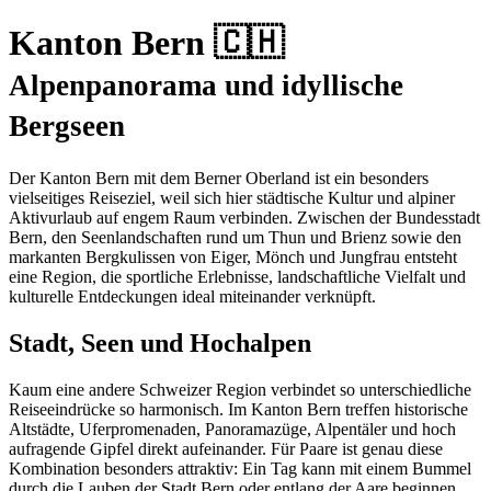
Kanton Bern 🇨🇭
Alpenpanorama und idyllische
Bergseen
Der Kanton Bern mit dem Berner Oberland ist ein besonders
vielseitiges Reiseziel, weil sich hier städtische Kultur und alpiner
Aktivurlaub auf engem Raum verbinden. Zwischen der Bundesstadt
Bern, den Seenlandschaften rund um Thun und Brienz sowie den
markanten Bergkulissen von Eiger, Mönch und Jungfrau entsteht
eine Region, die sportliche Erlebnisse, landschaftliche Vielfalt und
kulturelle Entdeckungen ideal miteinander verknüpft.
Stadt, Seen und Hochalpen
Kaum eine andere Schweizer Region verbindet so unterschiedliche
Reiseeindrücke so harmonisch. Im Kanton Bern treffen historische
Altstädte, Uferpromenaden, Panoramazüge, Alpentäler und hoch
aufragende Gipfel direkt aufeinander. Für Paare ist genau diese
Kombination besonders attraktiv: Ein Tag kann mit einem Bummel
durch die Lauben der Stadt Bern oder entlang der Aare beginnen