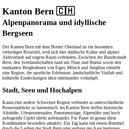
Kanton Bern 🇨🇭
Alpenpanorama und idyllische
Bergseen
Der Kanton Bern mit dem Berner Oberland ist ein besonders
vielseitiges Reiseziel, weil sich hier städtische Kultur und alpiner
Aktivurlaub auf engem Raum verbinden. Zwischen der Bundesstadt
Bern, den Seenlandschaften rund um Thun und Brienz sowie den
markanten Bergkulissen von Eiger, Mönch und Jungfrau entsteht
eine Region, die sportliche Erlebnisse, landschaftliche Vielfalt und
kulturelle Entdeckungen ideal miteinander verknüpft.
Stadt, Seen und Hochalpen
Kaum eine andere Schweizer Region verbindet so unterschiedliche
Reiseeindrücke so harmonisch. Im Kanton Bern treffen historische
Altstädte, Uferpromenaden, Panoramazüge, Alpentäler und hoch
aufragende Gipfel direkt aufeinander. Für Paare ist genau diese
Kombination besonders attraktiv: Ein Tag kann mit einem Bummel
durch die Lauben der Stadt Bern oder entlang der Aare beginnen