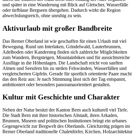
und später in eine Wanderung mit Blick auf Gletscher, Wasserfälle
oder tiefblaue Bergseen übergehen. Dadurch wirkt die Region
abwechslungsreich, ohne unruhig zu sein.
Aktivurlaub mit großer Bandbreite
Das Berner Oberland ist wie geschaffen für einen Urlaub mit viel
Bewegung. Rund um Interlaken, Grindelwald, Lauterbrunnen,
Adelboden oder Kandersteg finden sich zahlreiche Möglichkeiten
zum Wandern, Bergsteigen, Mountainbiken und für aussichtsreiche
Ausflüge in die Höhenlagen. Die Landschaft reicht von sanften
Almen und Seeufern bis zu steilen Felswänden, Wasserfällen und
vergletscherten Gipfeln. Gerade für sportlich orientierte Paare macht
das den Reiz aus: Je nach Stimmung lässt sich der Tag entspannt,
ambitioniert oder besonders panoramaorientiert gestalten.
Kultur mit Geschichte und Charakter
Neben der Natur besitzt der Kanton Bern auch kulturell viel Tiefe.
Die Stadt Bern mit ihrer historischen Altstadt, ihren Arkaden,
Brunnen, Museen und politischen Institutionen bringt ein urbanes
Gegengewicht zur Bergwelt des Oberlands. Gleichzeitig prägen im
Berner Oberland traditionelle Chaletdörfer, Kirchen, Holzarchitektur