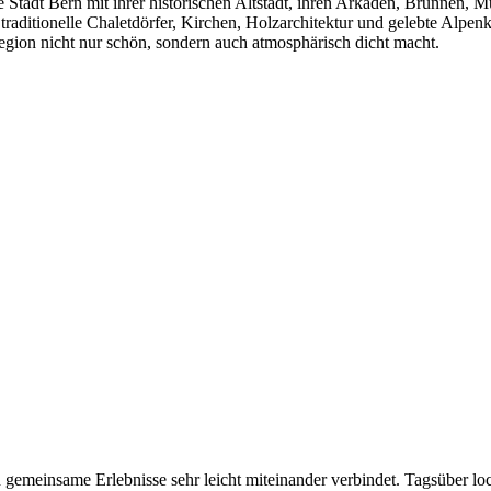
e Stadt Bern mit ihrer historischen Altstadt, ihren Arkaden, Brunnen, 
raditionelle Chaletdörfer, Kirchen, Holzarchitektur und gelebte Alpenk
 Region nicht nur schön, sondern auch atmosphärisch dicht macht.
und gemeinsame Erlebnisse sehr leicht miteinander verbindet. Tagsüber