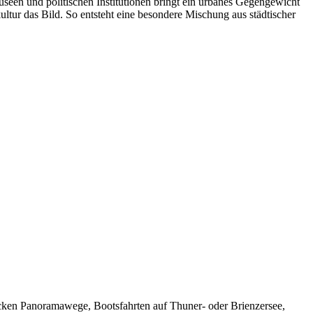
Museen und politischen Institutionen bringt ein urbanes Gegengewicht
ultur das Bild. So entsteht eine besondere Mischung aus städtischer
 locken Panoramawege, Bootsfahrten auf Thuner- oder Brienzersee,