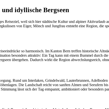
und idyllische Bergseen
ges Reiseziel, weil sich hier städtische Kultur und alpiner Aktivurla
lissen von Eiger, Mönch und Jungfrau entsteht eine Region, die sportli
iseeindrücke so harmonisch. Im Kanton Bern treffen historische Alts
bination besonders attraktiv: Ein Tag kann mit einem Bummel durch die
Bergseen übergehen. Dadurch wirkt die Region abwechslungsreich, ohne
Bewegung. Rund um Interlaken, Grindelwald, Lauterbrunnen, Adelboden
Höhenlagen. Die Landschaft reicht von sanften Almen und Seeufern bis 
h Stimmung lässt sich der Tag entspannt, ambitioniert oder besonders pan