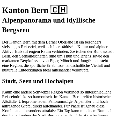
Kanton Bern 🇨🇭
Alpenpanorama und idyllische
Bergseen
Der Kanton Bern mit dem Berner Oberland ist ein besonders
vielseitiges Reiseziel, weil sich hier städtische Kultur und alpiner
Aktivurlaub auf engem Raum verbinden. Zwischen der Bundesstadt
Bern, den Seenlandschaften rund um Thun und Brienz sowie den
markanten Bergkulissen von Eiger, Mönch und Jungfrau entsteht
eine Region, die sportliche Erlebnisse, landschaftliche Vielfalt und
kulturelle Entdeckungen ideal miteinander verknüpft.
Stadt, Seen und Hochalpen
Kaum eine andere Schweizer Region verbindet so unterschiedliche
Reiseeindrücke so harmonisch. Im Kanton Bern treffen historische
Altstädte, Uferpromenaden, Panoramazüge, Alpentäler und hoch
aufragende Gipfel direkt aufeinander. Für Paare ist genau diese
Kombination besonders attraktiv: Ein Tag kann mit einem Bummel
durch die Lauben der Stadt Bern oder entlang der Aare beginnen