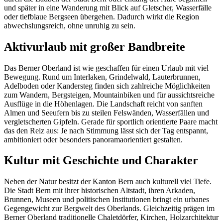
und später in eine Wanderung mit Blick auf Gletscher, Wasserfälle
oder tiefblaue Bergseen übergehen. Dadurch wirkt die Region
abwechslungsreich, ohne unruhig zu sein.
Aktivurlaub mit großer Bandbreite
Das Berner Oberland ist wie geschaffen für einen Urlaub mit viel
Bewegung. Rund um Interlaken, Grindelwald, Lauterbrunnen,
Adelboden oder Kandersteg finden sich zahlreiche Möglichkeiten
zum Wandern, Bergsteigen, Mountainbiken und für aussichtsreiche
Ausflüge in die Höhenlagen. Die Landschaft reicht von sanften
Almen und Seeufern bis zu steilen Felswänden, Wasserfällen und
vergletscherten Gipfeln. Gerade für sportlich orientierte Paare macht
das den Reiz aus: Je nach Stimmung lässt sich der Tag entspannt,
ambitioniert oder besonders panoramaorientiert gestalten.
Kultur mit Geschichte und Charakter
Neben der Natur besitzt der Kanton Bern auch kulturell viel Tiefe.
Die Stadt Bern mit ihrer historischen Altstadt, ihren Arkaden,
Brunnen, Museen und politischen Institutionen bringt ein urbanes
Gegengewicht zur Bergwelt des Oberlands. Gleichzeitig prägen im
Berner Oberland traditionelle Chaletdörfer, Kirchen, Holzarchitektur