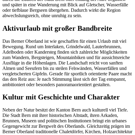
und später in eine Wanderung mit Blick auf Gletscher, Wasserfälle
oder tiefblaue Bergseen übergehen. Dadurch wirkt die Region
abwechslungsreich, ohne unruhig zu sein.
Aktivurlaub mit großer Bandbreite
Das Berner Oberland ist wie geschaffen für einen Urlaub mit viel
Bewegung. Rund um Interlaken, Grindelwald, Lauterbrunnen,
Adelboden oder Kandersteg finden sich zahlreiche Möglichkeiten
zum Wandern, Bergsteigen, Mountainbiken und für aussichtsreiche
Ausflüge in die Höhenlagen. Die Landschaft reicht von sanften
Almen und Seeufern bis zu steilen Felswänden, Wasserfällen und
vergletscherten Gipfeln. Gerade für sportlich orientierte Paare macht
das den Reiz aus: Je nach Stimmung lässt sich der Tag entspannt,
ambitioniert oder besonders panoramaorientiert gestalten.
Kultur mit Geschichte und Charakter
Neben der Natur besitzt der Kanton Bern auch kulturell viel Tiefe.
Die Stadt Bern mit ihrer historischen Altstadt, ihren Arkaden,
Brunnen, Museen und politischen Institutionen bringt ein urbanes
Gegengewicht zur Bergwelt des Oberlands. Gleichzeitig prägen im
Berner Oberland traditionelle Chaletdörfer, Kirchen, Holzarchitektur