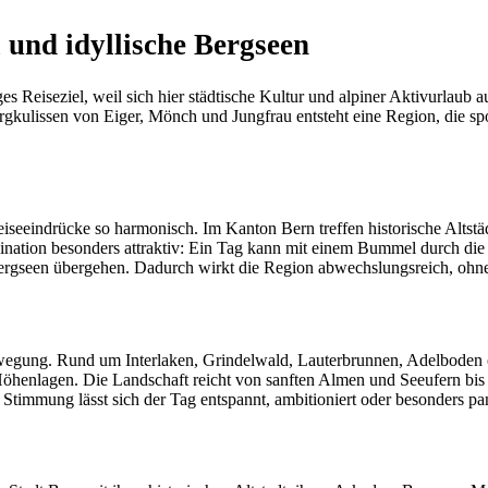
und idyllische Bergseen
ges Reiseziel, weil sich hier städtische Kultur und alpiner Aktivurla
lissen von Eiger, Mönch und Jungfrau entsteht eine Region, die sportli
iseeindrücke so harmonisch. Im Kanton Bern treffen historische Alts
bination besonders attraktiv: Ein Tag kann mit einem Bummel durch die
Bergseen übergehen. Dadurch wirkt die Region abwechslungsreich, ohne
Bewegung. Rund um Interlaken, Grindelwald, Lauterbrunnen, Adelboden
Höhenlagen. Die Landschaft reicht von sanften Almen und Seeufern bis 
h Stimmung lässt sich der Tag entspannt, ambitioniert oder besonders pan