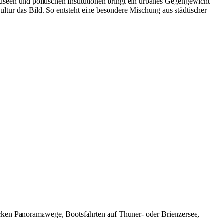
Museen und politischen Institutionen bringt ein urbanes Gegengewicht
ultur das Bild. So entsteht eine besondere Mischung aus städtischer
 locken Panoramawege, Bootsfahrten auf Thuner- oder Brienzersee,