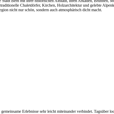
e Stadt Bern mit ihrer historischen Altstadt, ihren Arkaden, Brunnen, 
raditionelle Chaletdörfer, Kirchen, Holzarchitektur und gelebte Alpenk
 Region nicht nur schön, sondern auch atmosphärisch dicht macht.
und gemeinsame Erlebnisse sehr leicht miteinander verbindet. Tagsüber